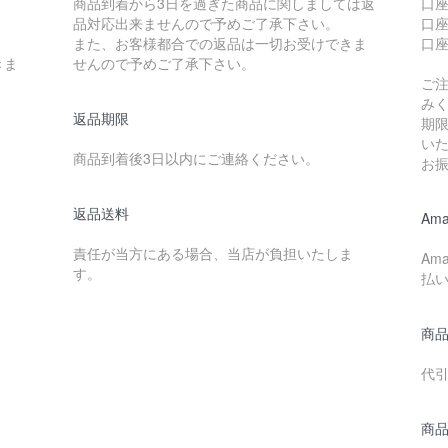
商品到着から3日を過ぎた商品に関しましては返
口
品対応出来ませんので予めご了承下さい。
口座
また、お客様都合での返品は一切お受けできま
口
きま
せんので予めご了承下さい。
ご
み
返品期限
期
い
商品到着後3日以内にご連絡ください。
お
返品送料
Ama
責任が当方にある場合、当店が負担いたしま
Am
す。
払
商
代引
商