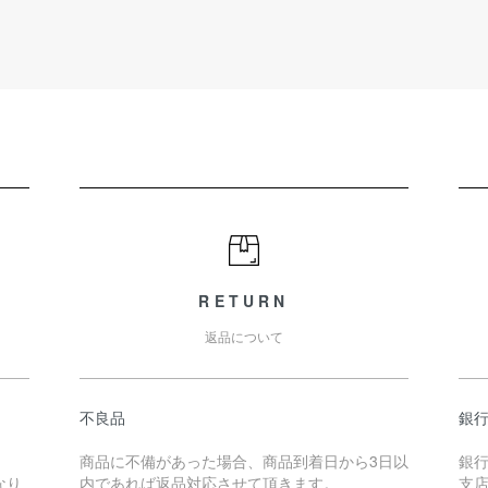
RETURN
返品について
不良品
銀
商品に不備があった場合、商品到着日から3日以
銀
なり
内であれば返品対応させて頂きます。
支店