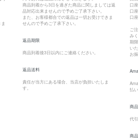
商品到着から3日を過ぎた商品に関しましては返
口
品対応出来ませんので予めご了承下さい。
口座
また、お客様都合での返品は一切お受けできま
口
きま
せんので予めご了承下さい。
ご
み
返品期限
期
い
商品到着後3日以内にご連絡ください。
お
返品送料
Ama
責任が当方にある場合、当店が負担いたしま
Am
す。
払
商
代引
商