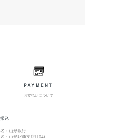
PAYMENT
お支払いについて
行振込
行名：山形銀行
名：山形駅前支店(104)