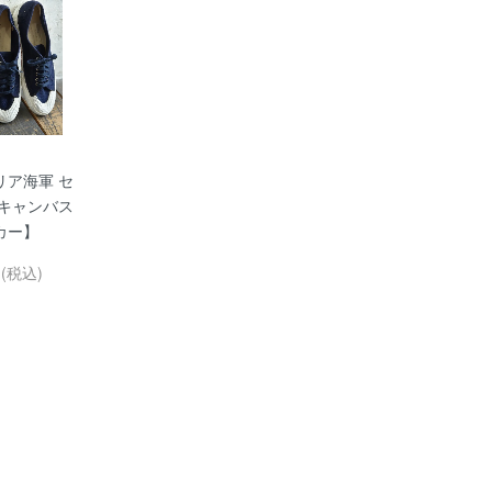
リア海軍 セ
 キャンバス
カー】
円(税込)