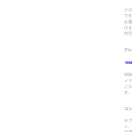
ク
で
お
け
代引
ク
VI
メ
ご
す
コ
セ
ン
決済