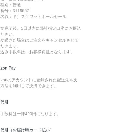
座種別：普通
番号：3116557
座名義：ド）スクワットホールセール
注文完了後、5日以内に弊社指定口座にお振込
ください。
限が過ぎた場合はご注文をキャンセルさせて
ただきます。
振込み手数料は、お客様負担となります。
zon Pay
azonのアカウントに登録された配送先や支
い方法を利用して決済できます。
品代引
手数料は一律420円になります。
品代引（お届け時カード払い）